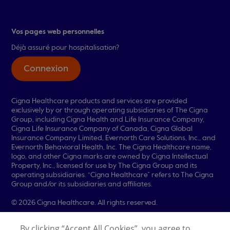
Vos pages web personnelles
Déjà assuré pour hospitalisation?
Connexion
Cigna Healthcare products and services are provided
exclusively by or through operating subsidiaries of The Cigna
Group, including Cigna Health and Life Insurance Company,
Cigna Life Insurance Company of Canada, Cigna Global
Insurance Company Limited, Evernorth Care Solutions, Inc., and
Evernorth Behavioral Health, Inc. The Cigna Healthcare name,
logo, and other Cigna marks are owned by Cigna Intellectual
Property, Inc., licensed for use by The Cigna Group and its
operating subsidiaries. “Cigna Healthcare” refers to The Cigna
Group and/or its subsidiaries and affiliates.
© 2026 Cigna Healthcare. All rights reserved.
Legal Information
Privacy Policy
By clicking “Accept All Cookies”, you agree to