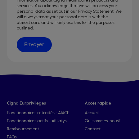
information about Cigna Healthcare’s products and
services. You acknowledge that we will process your
personal data as set out in our
Privacy Statement
. We
will always treat your personal details with the
utmost care and will only use this for the purposes
outlined.
Envoyer
Cigna Eurprivileges
Accès rapide
Fonctionnaires retraités - AIACE
Accueil
Fonctionnaires actifs - Afiliatys
Qui sommes-nous?
Remboursement
Contact
FAQs