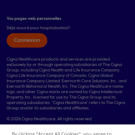
Vos pages web personnelles
Déjà assuré pour hospitalisation?
Connexion
Cigna Healthcare products and services are provided
exclusively by or through operating subsidiaries of The Cigna
Group, including Cigna Health and Life Insurance Company,
Cigna Life Insurance Company of Canada, Cigna Global
Insurance Company Limited, Evernorth Care Solutions, Inc., and
Evernorth Behavioral Health, Inc. The Cigna Healthcare name,
logo, and other Cigna marks are owned by Cigna Intellectual
Property, Inc., licensed for use by The Cigna Group and its
operating subsidiaries. “Cigna Healthcare” refers to The Cigna
Group and/or its subsidiaries and affiliates.
© 2026 Cigna Healthcare. All rights reserved.
Legal Information
Privacy Policy
By clicking “Accept All Cookies”, you agree to