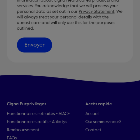
information about Cigna Healthcare’s products and
services. You acknowledge that we will process your
personal data as set out in our
Privacy Statement
. We
will always treat your personal details with the
utmost care and will only use this for the purposes
outlined.
Envoyer
Cigna Eurprivileges
Accès rapide
Fonctionnaires retraités - AIACE
Accueil
Fonctionnaires actifs - Afiliatys
Qui sommes-nous?
Remboursement
Contact
FAQs